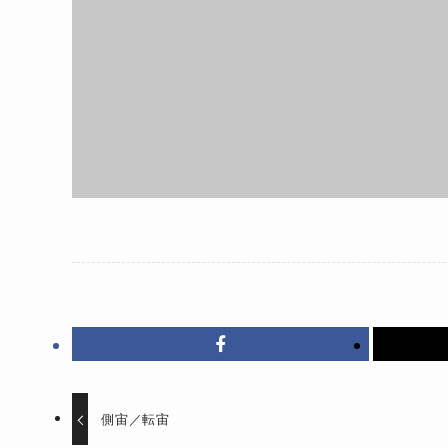
側宙／転宙