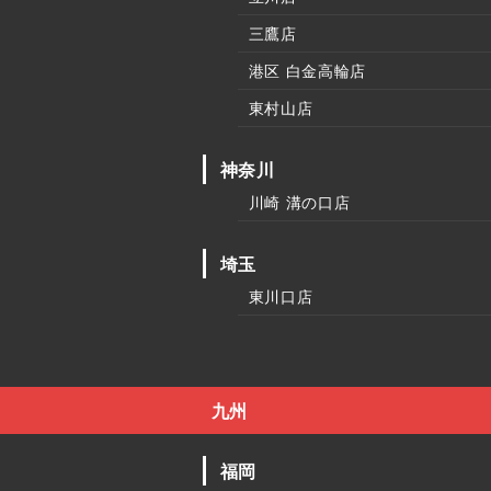
三鷹店
港区 白金高輪店
東村山店
神奈川
川崎 溝の口店
埼玉
東川口店
九州
福岡