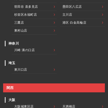
世田谷 喜多見店
墨田区八広店
杉並区永福町店
立川店
三鷹店
港区 白金高輪店
東村山店
神奈川
川崎 溝の口店
埼玉
東川口店
関西
大阪
大阪城東区店
天満橋店