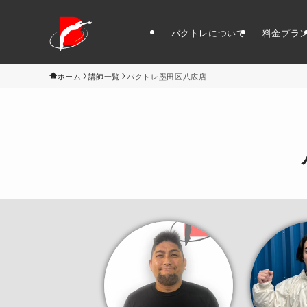
バクトレについて
料金プラ
ホーム
講師一覧
バクトレ墨田区八広店