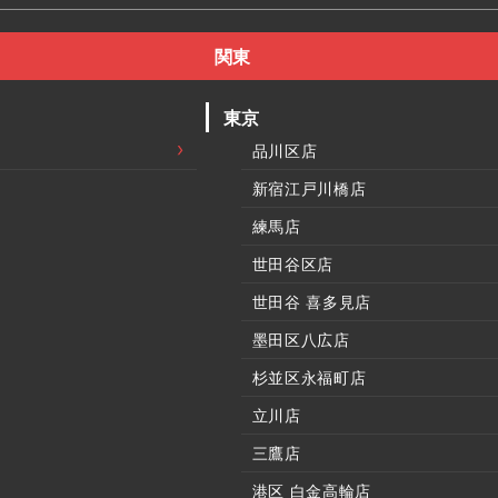
関東
東京
品川区店
新宿江戸川橋店
練馬店
世田谷区店
世田谷 喜多見店
墨田区八広店
杉並区永福町店
立川店
三鷹店
港区 白金高輪店