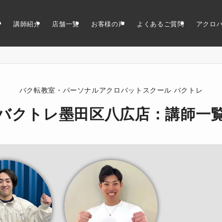
ン
講師紹介
店舗一覧
お客様の声
よくあるご質問
アクロ
バク転教室・パーソナルアクロバットスクール バクトレ
バクトレ墨田区八広店：講師一